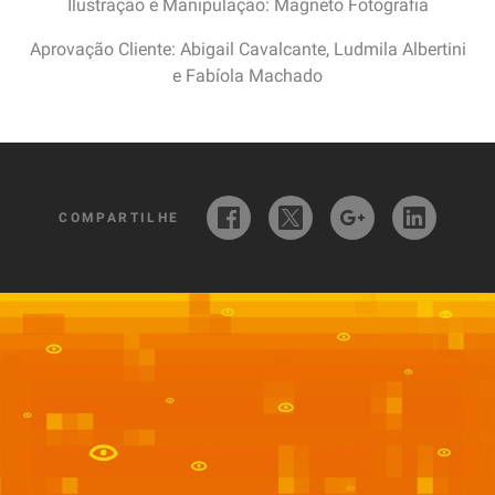
Ilustração e Manipulação: Magneto Fotografia
Aprovação Cliente: Abigail Cavalcante, Ludmila Albertini
e Fabíola Machado
COMPARTILHE