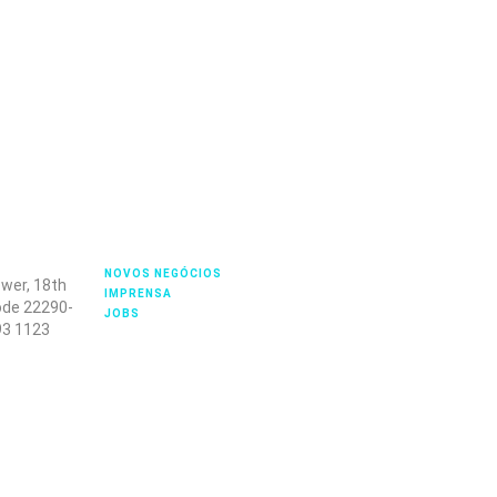
NOVOS NEGÓCIOS
ower, 18th
IMPRENSA
Code 22290-
JOBS
93 1123