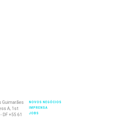
es Guimarães
NOVOS NEGÓCIOS
ss A, 1st
IMPRENSA
JOBS
 - DF +55 61