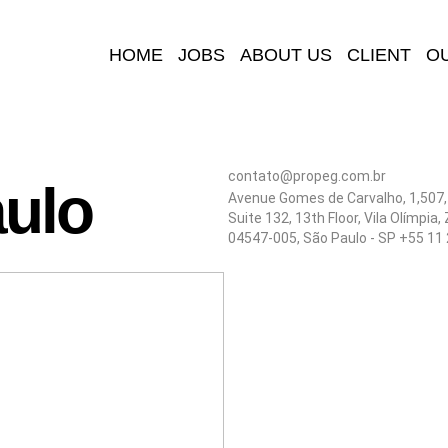
HOME
JOBS
ABOUT US
CLIENT
O
contato@propeg.com.br
ulo
Avenue Gomes de Carvalho, 1,507, 
Suite 132, 13th Floor, Vila Olímpia,
04547-005, São Paulo - SP +55 11