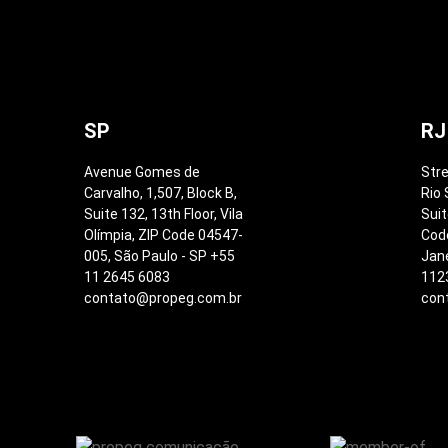
SP
RJ
Avenue Gomes de
Stre
Carvalho, 1,507, Block B,
Rio 
Suite 132, 13th Floor, Vila
Suit
Olímpia, ZIP Code 04547-
Code
005, São Paulo - SP +55
Jane
11 2645 6083
112
contato@propeg.com.br
con