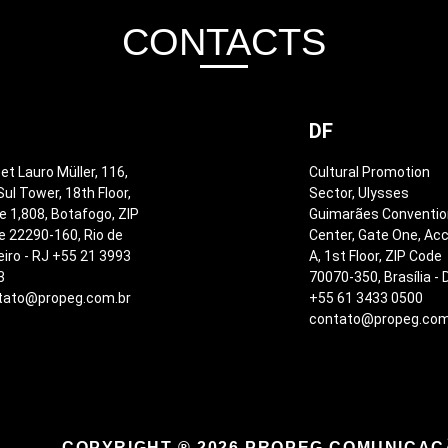
CONTACTS
DF
et Lauro Müller, 116,
Cultural Promotion
Sul Tower, 18th Floor,
Sector, Ulysses
e 1,808, Botafogo, ZIP
Guimarães Conventi
 22290-160, Rio de
Center, Gate One, Ac
iro - RJ +55 21 3993
A, 1st Floor, ZIP Code
3
70070-350, Brasília - 
tato@propeg.com.br
+55 61 3433 0500
contato@propeg.com
COPYRIGHT ® 2026 PROPEG COMUNICA