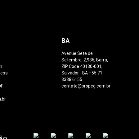
BA
Avenue Sete de
Setembro, 2,986, Barra,
on
ZIP Code 40130-001,
cess
Salvador - BA +55 71
3338 6155
DF
contato@propeg.com.br
.br
ÇÃO