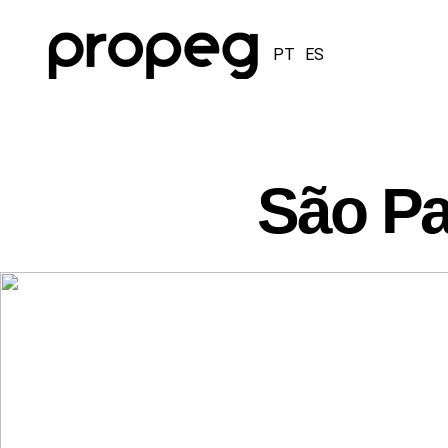
PT
ES
São Pa