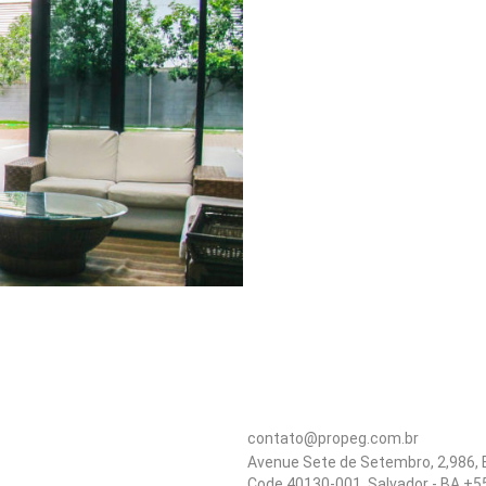
contato@propeg.com.br
Avenue Sete de Setembro, 2,986, B
Code 40130-001, Salvador - BA +5